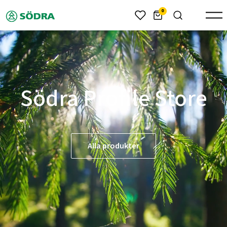
header.skiptomaincontent
0
Södra Profile Store
Alla produkter