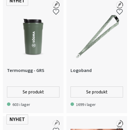
NYHET
Termomugg - GRS
Logoband
Se produkt
Se produkt
603 i lager
1699 i lager
NYHET